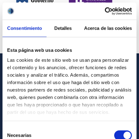
Consentimiento
Detalles
Acerca de las cookies
Esta página web usa cookies
Las cookies de este sitio web se usan para personalizar
el contenido y los anuncios, ofrecer funciones de redes
INFORMACIÓN GENERAL
sociales y analizar el tráfico. Además, compartimos
información sobre el uso que haga del sitio web con
Contacto
nuestros partners de redes sociales, publicidad y análisis
Cómo llegar al IAC
web, quienes pueden combinarla con otra información
que les haya proporcionado o que hayan recopilado a
Directorio de personal
partir del uso que haya hecho de sus servicios.
Biblioteca
Registro general
Selección
Necesarias
de