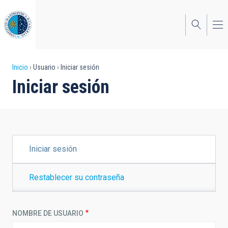
Pasar
al
contenido
principal
Sobrescribir
Inicio
Usuario
Iniciar sesión
Iniciar sesión
enlaces
de
ayuda
a
SOLAPAS
Iniciar sesión
PRINCIPALES
la
navegación
Restablecer su contraseña
NOMBRE DE USUARIO