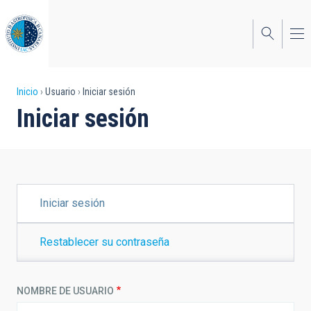
Pasar
al
contenido
principal
Sobrescribir
Inicio
Usuario
Iniciar sesión
Iniciar sesión
enlaces
de
ayuda
a
SOLAPAS
Iniciar sesión
PRINCIPALES
la
navegación
Restablecer su contraseña
NOMBRE DE USUARIO