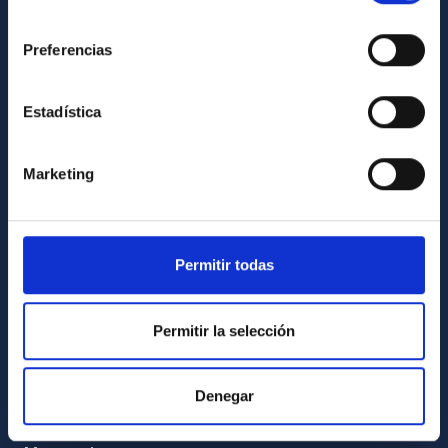
INFORMACIÓN INSTITUCIONAL
consentimiento
Preferencias
Legislación
Transparencia
Estadística
Código ético y política antifraude
Igualdad y diversidad de género
Marketing
Forever IAC
Medio Ambiente y Sostenibilidad
Proyectos institucionales
Permitir todas
Financiación externa
Programa Severo Ochoa
Permitir la selección
Amigos del IAC
Denegar
PORTAL DEL IAC