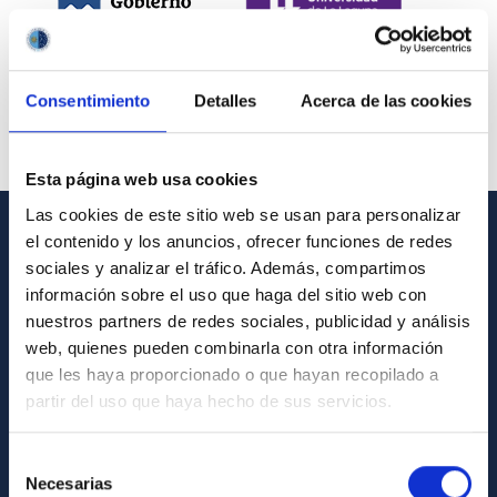
Consentimiento
Detalles
Acerca de las cookies
Esta página web usa cookies
Las cookies de este sitio web se usan para personalizar
el contenido y los anuncios, ofrecer funciones de redes
INFORMACIÓN GENERAL
sociales y analizar el tráfico. Además, compartimos
información sobre el uso que haga del sitio web con
Contacto
nuestros partners de redes sociales, publicidad y análisis
Cómo llegar al IAC
web, quienes pueden combinarla con otra información
que les haya proporcionado o que hayan recopilado a
Directorio de personal
partir del uso que haya hecho de sus servicios.
Biblioteca
Registro general
Selección
Necesarias
de