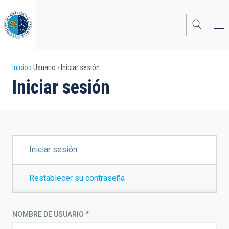
Pasar
al
contenido
principal
Sobrescribir
Inicio
Usuario
Iniciar sesión
Iniciar sesión
enlaces
de
ayuda
a
SOLAPAS
Iniciar sesión
PRINCIPALES
la
navegación
Restablecer su contraseña
NOMBRE DE USUARIO