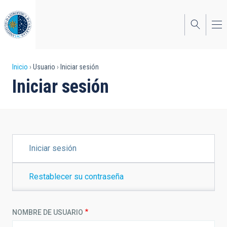
Pasar
al
contenido
principal
Sobrescribir
Inicio
Usuario
Iniciar sesión
Iniciar sesión
enlaces
de
ayuda
a
SOLAPAS
Iniciar sesión
PRINCIPALES
la
navegación
Restablecer su contraseña
NOMBRE DE USUARIO