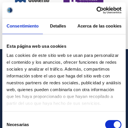
Consentimiento
Detalles
Acerca de las cookies
Esta página web usa cookies
Las cookies de este sitio web se usan para personalizar
el contenido y los anuncios, ofrecer funciones de redes
INFORMACIÓN GENERAL
sociales y analizar el tráfico. Además, compartimos
información sobre el uso que haga del sitio web con
Contacto
nuestros partners de redes sociales, publicidad y análisis
Cómo llegar al IAC
web, quienes pueden combinarla con otra información
que les haya proporcionado o que hayan recopilado a
Directorio de personal
partir del uso que haya hecho de sus servicios.
Biblioteca
Registro general
Selección
Necesarias
de