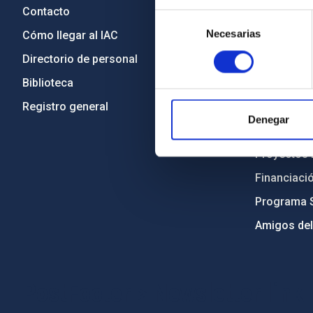
Contacto
Legislació
Selección
Necesarias
de
Cómo llegar al IAC
Transparen
consentimiento
Directorio de personal
Código étic
Biblioteca
Igualdad y 
Registro general
Forever IA
Denegar
Medio Ambi
Proyectos i
Financiaci
Programa 
Amigos del
PostFooter > Newsletter link