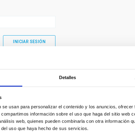
Detalles
s
b se usan para personalizar el contenido y los anuncios, ofrecer
s, compartimos información sobre el uso que haga del sitio web 
 análisis web, quienes pueden combinarla con otra información q
INSTITUCIONAL
PORTAL DEL IAC
r del uso que haya hecho de sus servicios.