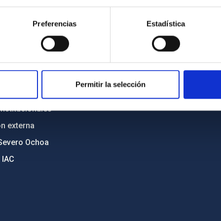
n
Mapa web
Preferencias
Estadística
cia
Políticas de privacidad
o y política antifraude
Aviso legal
diversidad de género
Política de cookies
C
Accesibilidad
Permitir la selección
ente y Sostenibilidad
nstitucionales
ón externa
Severo Ochoa
 IAC