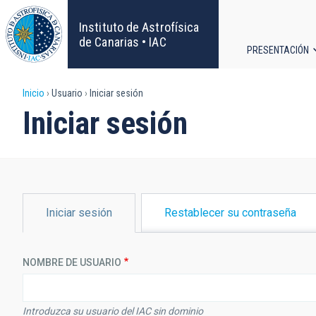
Pasar
al
Instituto de Astrofísica
contenido
de Canarias • IAC
PRESENTACIÓN
principal
Navega
Sobrescribir
Inicio
Usuario
Iniciar sesión
principa
Iniciar sesión
enlaces
de
ayuda
SOLAPAS
Iniciar sesión
Restablecer su contraseña
PRINCIPALES
a
la
NOMBRE DE USUARIO
navegación
Introduzca su usuario del IAC sin dominio