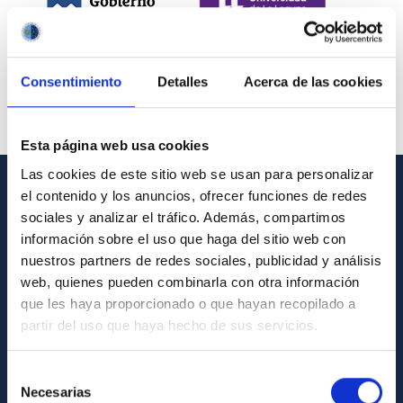
Consentimiento
Detalles
Acerca de las cookies
Esta página web usa cookies
Las cookies de este sitio web se usan para personalizar
el contenido y los anuncios, ofrecer funciones de redes
INFORMACIÓN GENERAL
sociales y analizar el tráfico. Además, compartimos
información sobre el uso que haga del sitio web con
Contacto
nuestros partners de redes sociales, publicidad y análisis
Cómo llegar al IAC
web, quienes pueden combinarla con otra información
que les haya proporcionado o que hayan recopilado a
Directorio de personal
partir del uso que haya hecho de sus servicios.
Biblioteca
Registro general
Selección
Necesarias
de