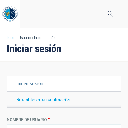
Pasar
al
contenido
principal
Sobrescribir
Inicio
Usuario
Iniciar sesión
Iniciar sesión
enlaces
de
ayuda
a
SOLAPAS
Iniciar sesión
PRINCIPALES
la
navegación
Restablecer su contraseña
NOMBRE DE USUARIO