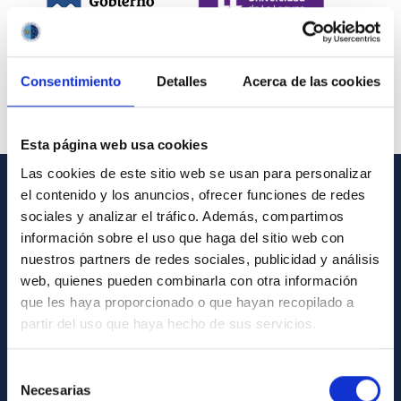
Consentimiento
Detalles
Acerca de las cookies
Esta página web usa cookies
Las cookies de este sitio web se usan para personalizar
el contenido y los anuncios, ofrecer funciones de redes
INFORMACIÓN GENERAL
sociales y analizar el tráfico. Además, compartimos
información sobre el uso que haga del sitio web con
Contacto
nuestros partners de redes sociales, publicidad y análisis
Cómo llegar al IAC
web, quienes pueden combinarla con otra información
que les haya proporcionado o que hayan recopilado a
Directorio de personal
partir del uso que haya hecho de sus servicios.
Biblioteca
Registro general
Selección
Necesarias
de