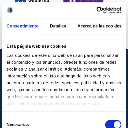
Consentimiento
Detalles
Acerca de las cookies
Esta página web usa cookies
Las cookies de este sitio web se usan para personalizar
el contenido y los anuncios, ofrecer funciones de redes
INFORMACIÓN GENERAL
sociales y analizar el tráfico. Además, compartimos
información sobre el uso que haga del sitio web con
Contacto
nuestros partners de redes sociales, publicidad y análisis
Cómo llegar al IAC
web, quienes pueden combinarla con otra información
que les haya proporcionado o que hayan recopilado a
Directorio de personal
partir del uso que haya hecho de sus servicios.
Biblioteca
Registro general
Selección
Necesarias
de