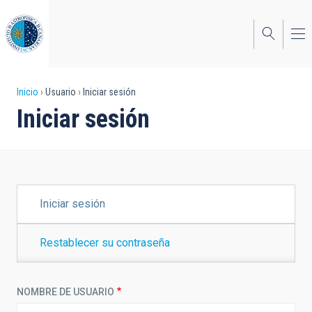
Pasar
al
contenido
principal
Sobrescribir
Inicio
Usuario
Iniciar sesión
Iniciar sesión
enlaces
de
ayuda
a
SOLAPAS
Iniciar sesión
PRINCIPALES
la
navegación
Restablecer su contraseña
NOMBRE DE USUARIO