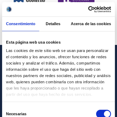
Consentimiento
Detalles
Acerca de las cookies
Esta página web usa cookies
Las cookies de este sitio web se usan para personalizar
el contenido y los anuncios, ofrecer funciones de redes
INFORMACIÓN GENERAL
sociales y analizar el tráfico. Además, compartimos
información sobre el uso que haga del sitio web con
Contacto
nuestros partners de redes sociales, publicidad y análisis
Cómo llegar al IAC
web, quienes pueden combinarla con otra información
que les haya proporcionado o que hayan recopilado a
Directorio de personal
partir del uso que haya hecho de sus servicios.
Biblioteca
Registro general
Selección
Necesarias
de