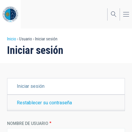
Pasar
al
contenido
principal
Sobrescribir
Inicio
Usuario
Iniciar sesión
Iniciar sesión
enlaces
de
ayuda
a
SOLAPAS
Iniciar sesión
PRINCIPALES
la
navegación
Restablecer su contraseña
NOMBRE DE USUARIO