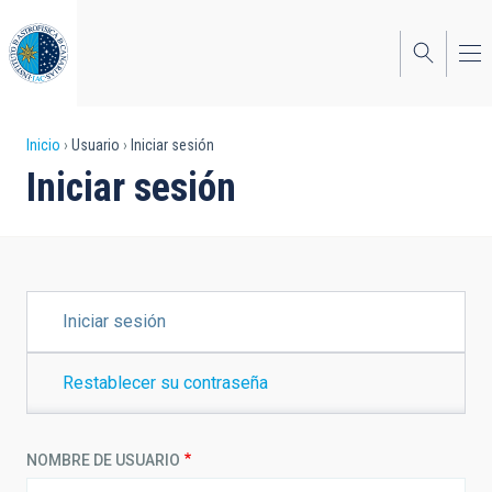
Pasar
al
contenido
principal
Sobrescribir
Inicio
Usuario
Iniciar sesión
Iniciar sesión
enlaces
de
ayuda
a
SOLAPAS
Iniciar sesión
PRINCIPALES
la
navegación
Restablecer su contraseña
NOMBRE DE USUARIO