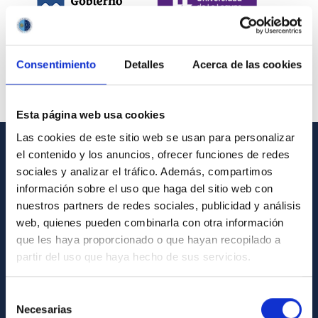
Consentimiento
Detalles
Acerca de las cookies
Esta página web usa cookies
Las cookies de este sitio web se usan para personalizar
el contenido y los anuncios, ofrecer funciones de redes
INFORMACIÓN GENERAL
sociales y analizar el tráfico. Además, compartimos
información sobre el uso que haga del sitio web con
Contacto
nuestros partners de redes sociales, publicidad y análisis
Cómo llegar al IAC
web, quienes pueden combinarla con otra información
que les haya proporcionado o que hayan recopilado a
Directorio de personal
partir del uso que haya hecho de sus servicios.
Biblioteca
Registro general
Selección
Necesarias
de