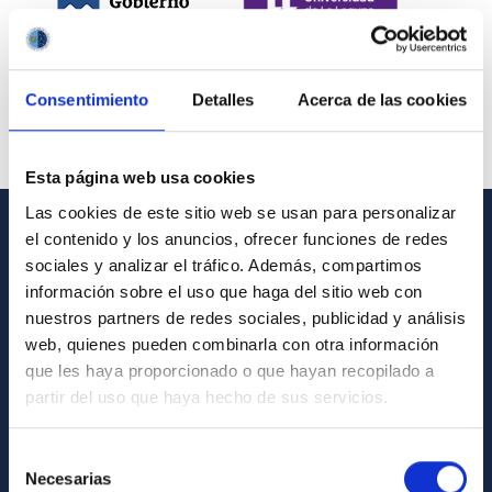
Consentimiento
Detalles
Acerca de las cookies
Esta página web usa cookies
Las cookies de este sitio web se usan para personalizar
el contenido y los anuncios, ofrecer funciones de redes
INFORMACIÓN GENERAL
sociales y analizar el tráfico. Además, compartimos
información sobre el uso que haga del sitio web con
Contacto
nuestros partners de redes sociales, publicidad y análisis
Cómo llegar al IAC
web, quienes pueden combinarla con otra información
que les haya proporcionado o que hayan recopilado a
Directorio de personal
partir del uso que haya hecho de sus servicios.
Biblioteca
Registro general
Selección
Necesarias
de