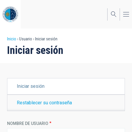
Pasar
al
contenido
principal
Sobrescribir
Inicio
Usuario
Iniciar sesión
Iniciar sesión
enlaces
de
ayuda
a
SOLAPAS
Iniciar sesión
PRINCIPALES
la
navegación
Restablecer su contraseña
NOMBRE DE USUARIO