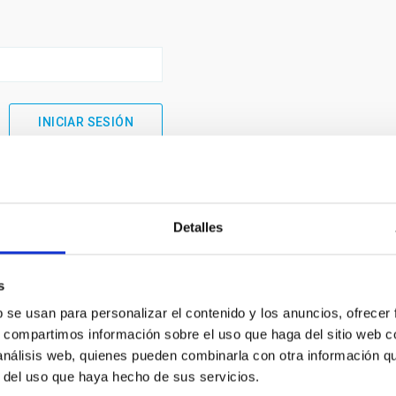
Detalles
s
b se usan para personalizar el contenido y los anuncios, ofrecer
s, compartimos información sobre el uso que haga del sitio web 
 análisis web, quienes pueden combinarla con otra información q
INSTITUCIONAL
PORTAL DEL IAC
r del uso que haya hecho de sus servicios.