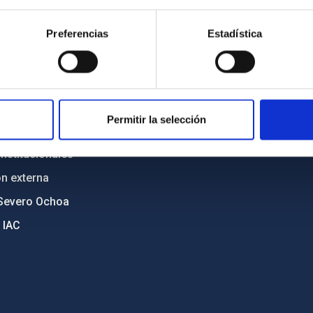
n
Mapa web
Preferencias
Estadística
cia
Políticas de privacidad
o y política antifraude
Aviso legal
diversidad de género
Política de cookies
C
Accesibilidad
Permitir la selección
ente y Sostenibilidad
nstitucionales
ón externa
Severo Ochoa
 IAC