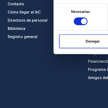
Contacto
Legislació
Selección
Necesarias
de
Cómo llegar al IAC
Transparen
consentimiento
Directorio de personal
Código étic
Biblioteca
Igualdad y 
Registro general
Forever IA
Denegar
Medio Ambi
Proyectos i
Financiaci
Programa 
Amigos del
PostFooter > Newsletter link