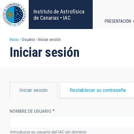
Pasar
al
Instituto de Astrofísica
contenido
de Canarias • IAC
PRESENTACIÓN
principal
Navega
Sobrescribir
Inicio
Usuario
Iniciar sesión
principa
Iniciar sesión
enlaces
de
ayuda
SOLAPAS
Iniciar sesión
Restablecer su contraseña
PRINCIPALES
a
la
NOMBRE DE USUARIO
navegación
Introduzca su usuario del IAC sin dominio