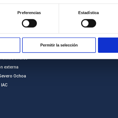
n
Mapa web
Preferencias
Estadística
cia
Políticas de privacidad
o y política antifraude
Aviso legal
diversidad de género
Política de cookies
C
Accesibilidad
Permitir la selección
ente y Sostenibilidad
nstitucionales
ón externa
Severo Ochoa
 IAC