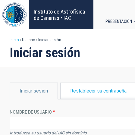
Pasar
al
Instituto de Astrofísica
contenido
de Canarias • IAC
PRESENTACIÓN
principal
Navega
Sobrescribir
Inicio
Usuario
Iniciar sesión
principa
Iniciar sesión
enlaces
de
ayuda
SOLAPAS
Iniciar sesión
Restablecer su contraseña
PRINCIPALES
a
la
NOMBRE DE USUARIO
navegación
Introduzca su usuario del IAC sin dominio