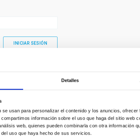
Detalles
s
b se usan para personalizar el contenido y los anuncios, ofrecer
s, compartimos información sobre el uso que haga del sitio web 
 análisis web, quienes pueden combinarla con otra información q
INSTITUCIONAL
PORTAL DEL IAC
r del uso que haya hecho de sus servicios.