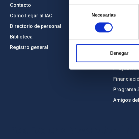
Contacto
Legislació
Selección
Necesarias
de
Cómo llegar al IAC
Transparen
consentimiento
Directorio de personal
Código étic
Biblioteca
Igualdad y 
Registro general
Forever IA
Denegar
Medio Ambi
Proyectos i
Financiaci
Programa 
Amigos del
PostFooter > Newsletter link