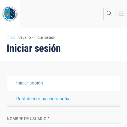
Pasar
al
contenido
principal
Sobrescribir
Inicio
Usuario
Iniciar sesión
Iniciar sesión
enlaces
de
ayuda
a
SOLAPAS
Iniciar sesión
PRINCIPALES
la
navegación
Restablecer su contraseña
NOMBRE DE USUARIO