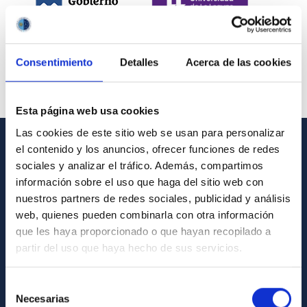
Consentimiento
Detalles
Acerca de las cookies
Esta página web usa cookies
Las cookies de este sitio web se usan para personalizar
el contenido y los anuncios, ofrecer funciones de redes
INFORMACIÓN GENERAL
sociales y analizar el tráfico. Además, compartimos
información sobre el uso que haga del sitio web con
Contacto
nuestros partners de redes sociales, publicidad y análisis
Cómo llegar al IAC
web, quienes pueden combinarla con otra información
que les haya proporcionado o que hayan recopilado a
Directorio de personal
partir del uso que haya hecho de sus servicios.
Biblioteca
Registro general
Selección
Necesarias
de