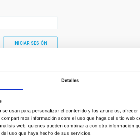
Detalles
s
b se usan para personalizar el contenido y los anuncios, ofrecer
s, compartimos información sobre el uso que haga del sitio web 
 análisis web, quienes pueden combinarla con otra información q
INSTITUCIONAL
PORTAL DEL IAC
r del uso que haya hecho de sus servicios.