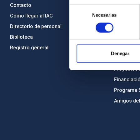
Contacto
Legislació
Selección
Necesarias
de
Cómo llegar al IAC
Transparen
consentimiento
Directorio de personal
Código étic
Biblioteca
Igualdad y 
Registro general
Forever IA
Denegar
Medio Ambi
Proyectos i
Financiaci
Programa 
Amigos del
PostFooter > Newsletter link