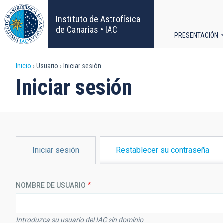
Pasar
al
Instituto de Astrofísica
contenido
de Canarias • IAC
PRESENTACIÓN
principal
Navega
Sobrescribir
Inicio
Usuario
Iniciar sesión
principa
Iniciar sesión
enlaces
de
ayuda
SOLAPAS
Iniciar sesión
Restablecer su contraseña
PRINCIPALES
a
la
NOMBRE DE USUARIO
navegación
Introduzca su usuario del IAC sin dominio