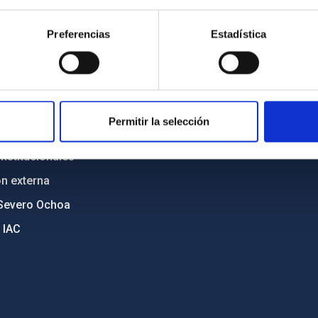
n
Mapa web
Preferencias
Estadística
cia
Políticas de privacidad
o y política antifraude
Aviso legal
diversidad de género
Política de cookies
C
Accesibilidad
Permitir la selección
ente y Sostenibilidad
nstitucionales
ón externa
Severo Ochoa
 IAC