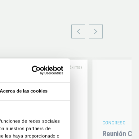
Próximas
14
Acerca de las cookies
6
AUG
26
 funciones de redes sociales
CONGRESO
con nuestros partners de
hysics 2026
Reunión Con
ue les haya proporcionado o