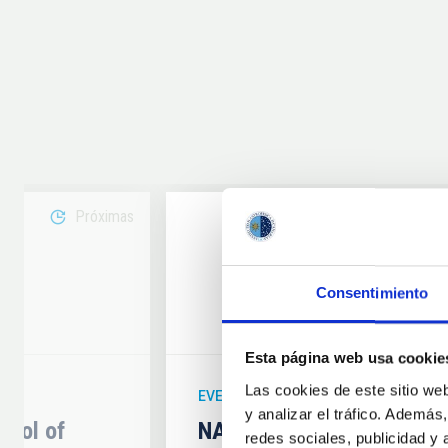
Próximas
08
Consentimiento
6
AUG
26
Esta página web usa cookie
Las cookies de este sitio we
EVENTO ASTRONÓMICO
y analizar el tráfico. Ademá
hool of
NATE en Palencia - Eclip
redes sociales, publicidad y