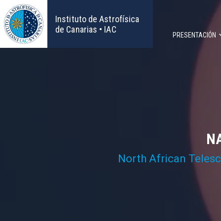
Pasar
al
Instituto de Astrofísica
contenido
de Canarias • IAC
PRESENTACIÓN
principal
Navega
principa
NA
North African Teles