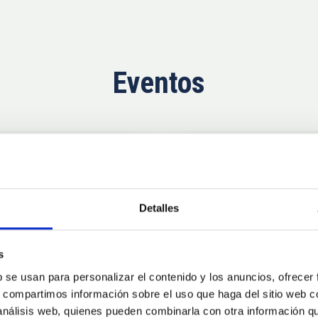
Eventos
Ahora
11
10
Detalles
AUG
26
AUG
2
s
b se usan para personalizar el contenido y los anuncios, ofrecer
CONGRESO
s, compartimos información sobre el uso que haga del sitio web 
se Agosto 2026
Substellar Astrop
 análisis web, quienes pueden combinarla con otra información q