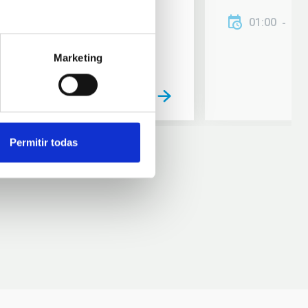
01:00
01
Marketing
Permitir todas