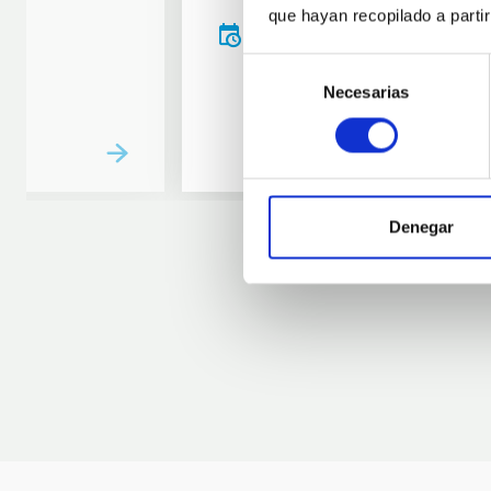
que hayan recopilado a parti
20:00
00:00
Selección
Necesarias
de
consentimiento
Denegar