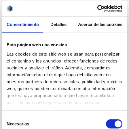
Consentimiento
Detalles
Acerca de las cookies
FIJO TURNO LIBRE
UN CONTRATO - TÉCNICO/A DE TALLER -
Esta página web usa cookies
ESPECIALIDAD MECÁNICA- FIJO
Las cookies de este sitio web se usan para personalizar
LABORAL - PS-2026-032
el contenido y los anuncios, ofrecer funciones de redes
sociales y analizar el tráfico. Además, compartimos
Se convoca proceso selectivo para el ingreso, como
personal laboral fijo, de un puesto de trabajo con la
información sobre el uso que haga del sitio web con
categoría profesional de Técnico/a de Taller, acogido
nuestros partners de redes sociales, publicidad y análisis
al Convenio y que tendrá, entre otras
web, quienes pueden combinarla con otra información
que les haya proporcionado o que hayan recopilado a
partir del uso que haya hecho de sus servicios.
Selección
Necesarias
de