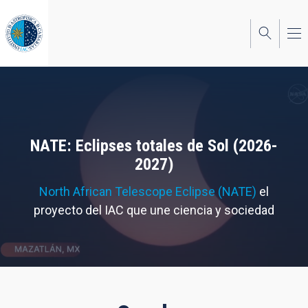
Pasar
al
contenido
principal
NATE: Eclipses totales de Sol (2026-
2027)
North African Telescope Eclipse (NATE)
el
proyecto del IAC que une ciencia y sociedad