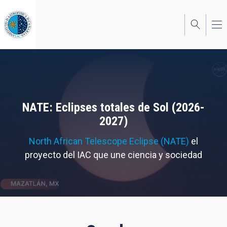
Pasar
al
contenido
principal
NATE: Eclipses totales de Sol (2026-
2027)
North African Telescope Eclipse (NATE)
el
proyecto del IAC que une ciencia y sociedad