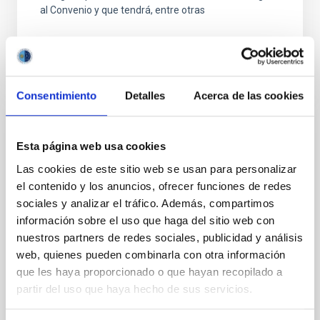
al Convenio y que tendrá, entre otras
Consentimiento
Detalles
Acerca de las cookies
FIJO TURNO LIBRE
Esta página web usa cookies
UN CONTRATO - TÉCNICO/A
Las cookies de este sitio web se usan para personalizar
MANTENIMIENTO GENERAL
el contenido y los anuncios, ofrecer funciones de redes
OBSERVATORIOS (ORM-LA PALMA) - FIJO
sociales y analizar el tráfico. Además, compartimos
LABORAL -PS-2026-031
información sobre el uso que haga del sitio web con
nuestros partners de redes sociales, publicidad y análisis
Se convoca proceso selectivo para el ingreso, como
web, quienes pueden combinarla con otra información
personal laboral fijo, de un puesto de trabajo con la
categoría profesional de Técnico/a Mantenimiento
que les haya proporcionado o que hayan recopilado a
General, acogido a Convenio y que tendrá
partir del uso que haya hecho de sus servicios.