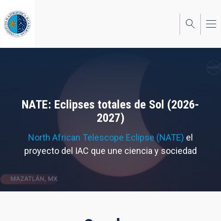
Pasar
al
contenido
principal
NATE: Eclipses totales de Sol (2026-
2027)
North African Telescope Eclipse (NATE)
el
proyecto del IAC que une ciencia y sociedad