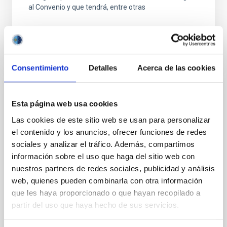
al Convenio y que tendrá, entre otras
Consentimiento
Detalles
Acerca de las cookies
FIJO TURNO LIBRE
Esta página web usa cookies
UN CONTRATO - TÉCNICO/A
Las cookies de este sitio web se usan para personalizar
MANTENIMIENTO GENERAL
el contenido y los anuncios, ofrecer funciones de redes
OBSERVATORIOS (ORM-LA PALMA) - FIJO
sociales y analizar el tráfico. Además, compartimos
LABORAL -PS-2026-031
información sobre el uso que haga del sitio web con
nuestros partners de redes sociales, publicidad y análisis
Se convoca proceso selectivo para el ingreso, como
web, quienes pueden combinarla con otra información
personal laboral fijo, de un puesto de trabajo con la
categoría profesional de Técnico/a Mantenimiento
que les haya proporcionado o que hayan recopilado a
General, acogido a Convenio y que tendrá
partir del uso que haya hecho de sus servicios.