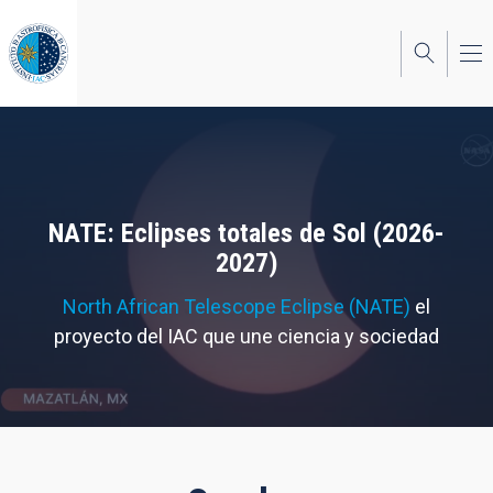
Pasar
al
contenido
principal
NATE: Eclipses totales de Sol (2026-
2027)
North African Telescope Eclipse (NATE)
el
proyecto del IAC que une ciencia y sociedad