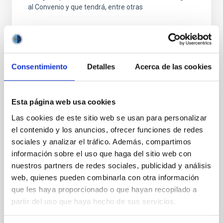
al Convenio y que tendrá, entre otras
Consentimiento
Detalles
Acerca de las cookies
FIJO TURNO LIBRE
Esta página web usa cookies
UN CONTRATO - TÉCNICO/A
Las cookies de este sitio web se usan para personalizar
MANTENIMIENTO GENERAL
el contenido y los anuncios, ofrecer funciones de redes
OBSERVATORIOS (ORM-LA PALMA) - FIJO
sociales y analizar el tráfico. Además, compartimos
LABORAL -PS-2026-031
información sobre el uso que haga del sitio web con
nuestros partners de redes sociales, publicidad y análisis
Se convoca proceso selectivo para el ingreso, como
web, quienes pueden combinarla con otra información
personal laboral fijo, de un puesto de trabajo con la
categoría profesional de Técnico/a Mantenimiento
que les haya proporcionado o que hayan recopilado a
General, acogido a Convenio y que tendrá
partir del uso que haya hecho de sus servicios.