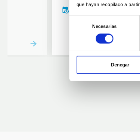
que hayan recopilado a parti
20:00
00:00
Selección
Necesarias
de
consentimiento
Denegar