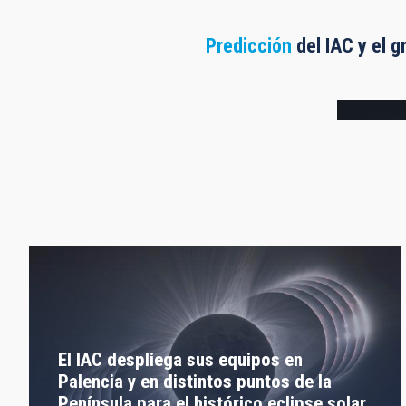
Predicción
del IAC y el g
Frame
El IAC despliega sus equipos en
Palencia y en distintos puntos de la
Península para el histórico eclipse solar