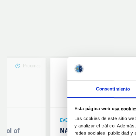
Próximas
08
Consentimiento
6
AUG
26
Esta página web usa cookie
Las cookies de este sitio we
EVENTO ASTRONÓMICO
y analizar el tráfico. Ademá
hool of
NATE en Palencia - Eclip
redes sociales, publicidad y