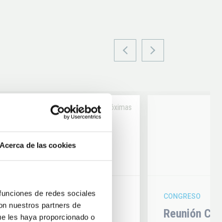
Próximas
14
Acerca de las cookies
6
AUG
26
 funciones de redes sociales
CONGRESO
con nuestros partners de
hysics 2026
Reunión Con
ue les haya proporcionado o