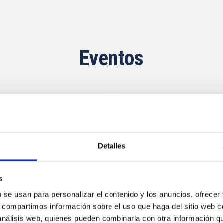
Eventos
Próximas
11
10
Detalles
AUG
26
AUG
2
s
b se usan para personalizar el contenido y los anuncios, ofrecer
CONGRESO
s, compartimos información sobre el uso que haga del sitio web 
se Agosto 2026
Substellar Astrop
 análisis web, quienes pueden combinarla con otra información q