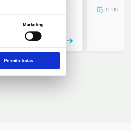
01:00
01
Marketing
Permitir todas