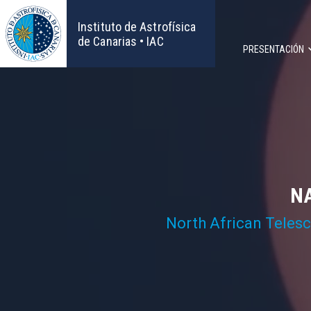
Pasar
al
Instituto de Astrofísica
contenido
de Canarias • IAC
PRESENTACIÓN
principal
Navega
principa
NA
North African Teles