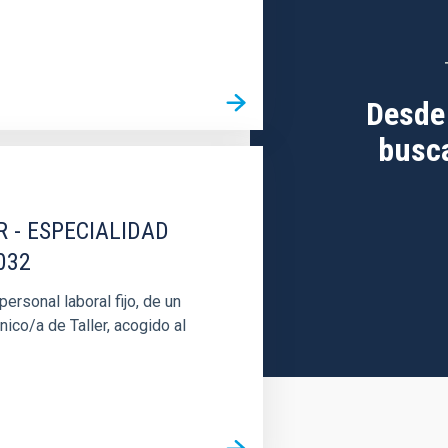
Desde
busca
R - ESPECIALIDAD
032
rsonal laboral fijo, de un
nico/a de Taller, acogido al