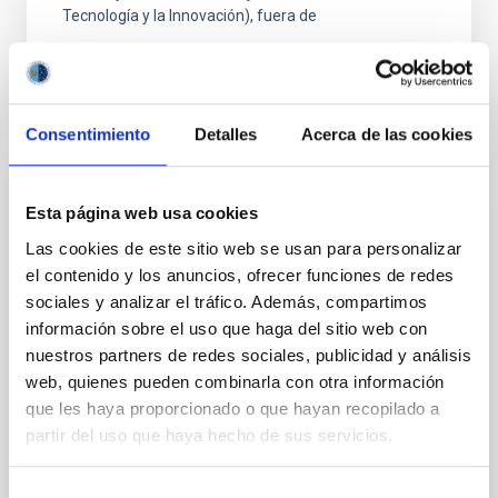
Tecnología y la Innovación), fuera de
Consentimiento
Detalles
Acerca de las cookies
FIJO TURNO LIBRE
Esta página web usa cookies
UN CONTRATO - TÉCNICO/A DE TALLER -
Las cookies de este sitio web se usan para personalizar
ESPECIALIDAD MECÁNICA- FIJO
el contenido y los anuncios, ofrecer funciones de redes
LABORAL - PS-2026-032
sociales y analizar el tráfico. Además, compartimos
información sobre el uso que haga del sitio web con
Se convoca proceso selectivo para el ingreso, como
nuestros partners de redes sociales, publicidad y análisis
personal laboral fijo, de un puesto de trabajo con la
web, quienes pueden combinarla con otra información
categoría profesional de Técnico/a de Taller, acogido
que les haya proporcionado o que hayan recopilado a
al Convenio y que tendrá, entre otras
partir del uso que haya hecho de sus servicios.
Selección