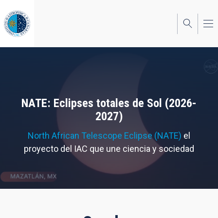
Pasar
al
contenido
principal
NATE: Eclipses totales de Sol (2026-
2027)
North African Telescope Eclipse (NATE)
el
proyecto del IAC que une ciencia y sociedad