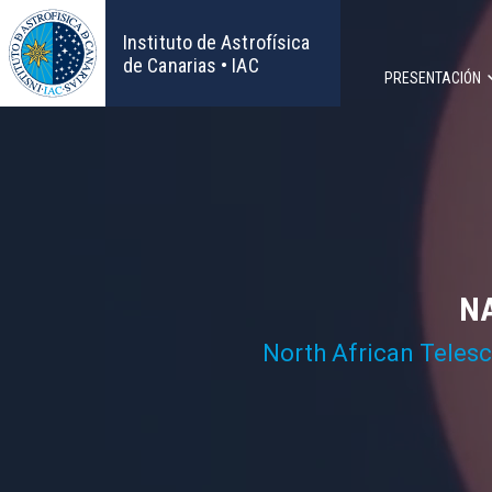
Pasar
al
Instituto de Astrofísica
contenido
de Canarias • IAC
PRESENTACIÓN
principal
Navega
principa
NA
North African Teles