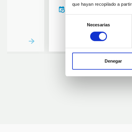
que hayan recopilado a parti
20:00
00:00
Selección
Necesarias
de
consentimiento
Denegar