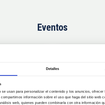
Eventos
Próximas
11
10
Detalles
AUG
26
AUG
2
s
b se usan para personalizar el contenido y los anuncios, ofrecer
CONGRESO
s, compartimos información sobre el uso que haga del sitio web 
se Agosto 2026
Substellar Astrop
 análisis web, quienes pueden combinarla con otra información q