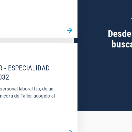
Desde
busca
R - ESPECIALIDAD
032
rsonal laboral fijo, de un
nico/a de Taller, acogido al