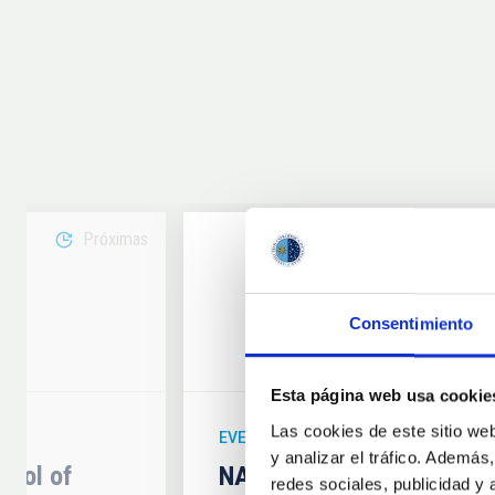
Próximas
08
Consentimiento
6
AUG
26
Esta página web usa cookie
Las cookies de este sitio we
EVENTO ASTRONÓMICO
y analizar el tráfico. Ademá
hool of
NATE en Palencia - Eclip
redes sociales, publicidad y