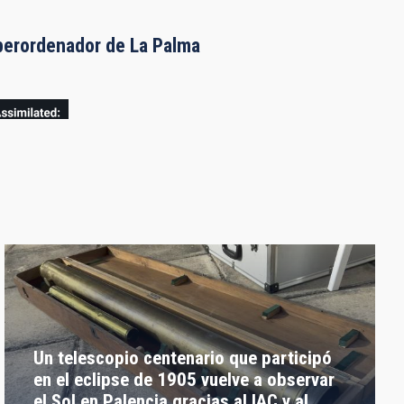
uperordenador de La Palma
Un telescopio centenario que participó
en el eclipse de 1905 vuelve a observar
el Sol en Palencia gracias al IAC y al