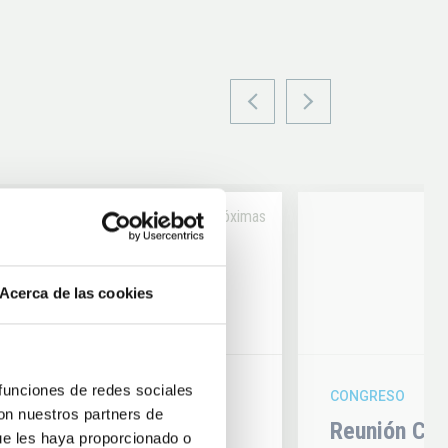
Próximas
14
Acerca de las cookies
6
AUG
26
 funciones de redes sociales
CONGRESO
con nuestros partners de
hysics 2026
Reunión Con
ue les haya proporcionado o