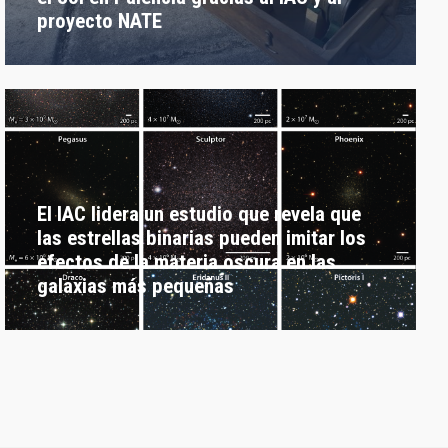
proyecto NATE
El IAC lidera un estudio que revela que
las estrellas binarias pueden imitar los
efectos de la materia oscura en las
galaxias más pequeñas