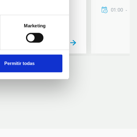
01:00
01
Marketing
Permitir todas