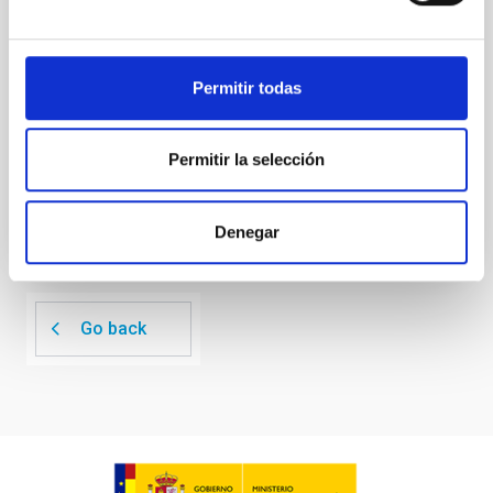
El IAC cede al GRANTECAN, el uso de zonas de la
planta baja del edificio de madera del IAC en La
Laguna.
Permitir todas
In-force date
10/25/2016
-
10/24/2019
Not in force
Permitir la selección
Denegar
Go back