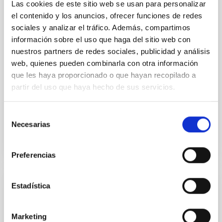
Observatorio del Roque de los Muchachos
Las cookies de este sitio web se usan para personalizar
entre el IAC y el TMT International
el contenido y los anuncios, ofrecer funciones de redes
Observatory LLC
sociales y analizar el tráfico. Además, compartimos
información sobre el uso que haga del sitio web con
Regular las condiciones para la instalación del TMT
nuestros partners de redes sociales, publicidad y análisis
en el ORM, su futura operación y, cuando así se
web, quienes pueden combinarla con otra información
decida de mutuo acuerdo, su demolición, retirada y
que les haya proporcionado o que hayan recopilado a
restauración del emplazamiento
partir del uso que haya hecho de sus servicios.
In-force date
03/29/2017
-
03/29/2021
Not in force
Selección
Necesarias
de
consentimiento
Preferencias
Estadística
Acuerdo entre el IAC y GRANTECAN para
el uso de zonas de la planta baja del
edificio de madera del IAC en La Laguna
Marketing