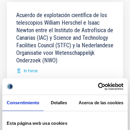
Acuerdo de explotación científica de los
telescopios William Herschel e Isaac
Newton entre el Instituto de Astrofísica de
Canarias (IAC) y Science and Technology
Facilities Council (STFC) y la Nederlandese
Organisatie voor Wetenschappelijk
Onderzoek (NWO)
In force
Consentimiento
Detalles
Acerca de las cookies
Acuerdo para la instalación del Telescopio
Esta página web usa cookies
de Treinta Metros (TMT) en el