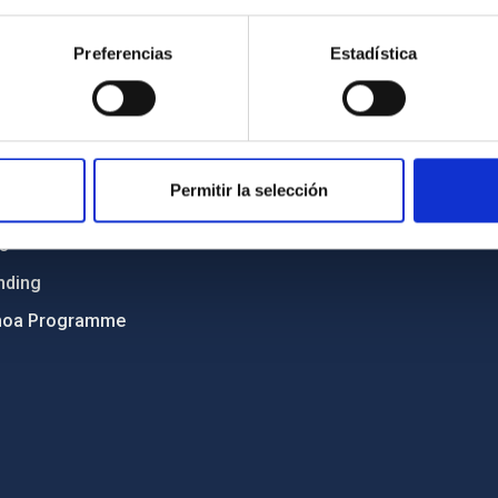
Sitemap
Preferencias
Estadística
ncy
Privacy policy
ics and anti-fraud policy
Legal notice
lity and diversity
Cookies policy
 and Sustainability
Accessibility
Permitir la selección
C
ts
nding
hoa Programme
s