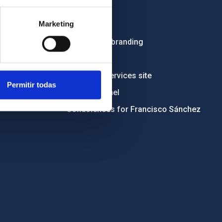
Employment
Marketing
Tenders
Institutional branding
RSS
Electronic services site
Permitir todas
Ethics channel
Condolences for Francisco Sánchez