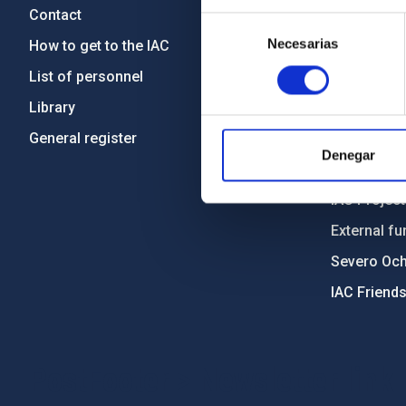
Contact
Legislation
Selección
Necesarias
de
How to get to the IAC
Transpare
consentimiento
List of personnel
Code of eth
Library
Gender equa
General register
Environment
Denegar
Forever IA
IAC Projec
External fu
Severo Oc
IAC Friend
PostFooter > Newsletter link