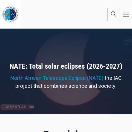
Skip
to
main
content
NATE: Total solar eclipses (2026-2027)
North African Telescope Eclipse (NATE)
the IAC
project that combines science and society