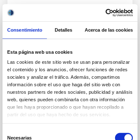
Consentimiento
Detalles
Acerca de las cookies
PERMANENT (OPEN TO PUBLIC)
Esta página web usa cookies
UN CONTRATO - TÉCNICO/A
Las cookies de este sitio web se usan para personalizar
MANTENIMIENTO GENERAL
el contenido y los anuncios, ofrecer funciones de redes
OBSERVATORIOS (ORM-LA PALMA) - FIJO
sociales y analizar el tráfico. Además, compartimos
LABORAL -PS-2026-031
información sobre el uso que haga del sitio web con
nuestros partners de redes sociales, publicidad y análisis
Se convoca proceso selectivo para el ingreso, como
web, quienes pueden combinarla con otra información
personal laboral fijo, de un puesto de trabajo con la
categoría profesional de Técnico/a Mantenimiento
que les haya proporcionado o que hayan recopilado a
General, acogido a Convenio y que tendrá
partir del uso que haya hecho de sus servicios.
Selección
Necesarias
de