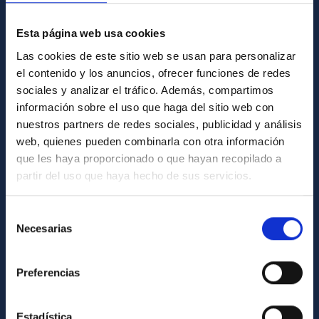
GENERAL INFORMATION
Esta página web usa cookies
Las cookies de este sitio web se usan para personalizar
Contact
el contenido y los anuncios, ofrecer funciones de redes
How to get to the IAC
sociales y analizar el tráfico. Además, compartimos
List of personnel
información sobre el uso que haga del sitio web con
nuestros partners de redes sociales, publicidad y análisis
Library
web, quienes pueden combinarla con otra información
General register
que les haya proporcionado o que hayan recopilado a
partir del uso que haya hecho de sus servicios.
ABOUT THE IAC
Selección
Legislation
Necesarias
de
Transparency
consentimiento
Code of ethics and anti-fraud policy
Preferencias
Gender equality and diversity
Estadística
Environment and Sustainability