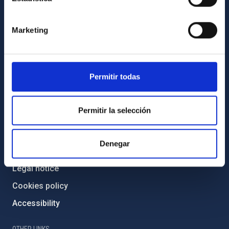
Forever IAC
Marketing
IAC Projects
External funding
Severo Ochoa Programme
Permitir todas
IAC Friends
Permitir la selección
IAC PORTAL
Sitemap
Denegar
Privacy policy
Legal notice
Cookies policy
Accessibility