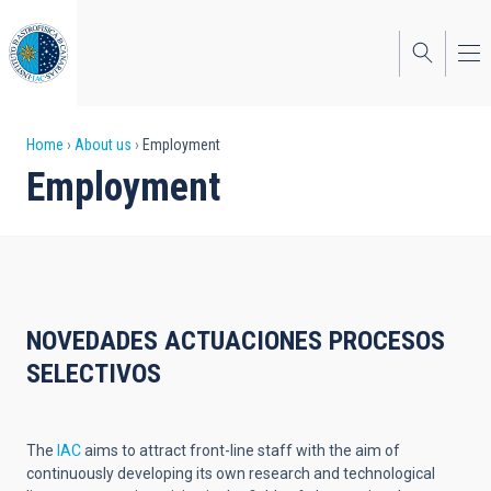
Skip
to
main
content
Breadcrumb
Home
About us
Employment
Employment
NOVEDADES ACTUACIONES PROCESOS
SELECTIVOS
The
IAC
aims to attract front-line staff with the aim of
continuously developing its own research and technological