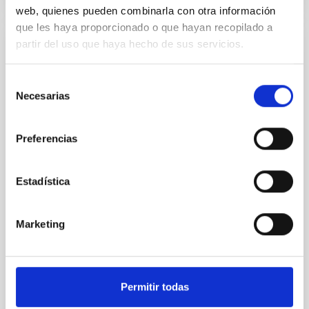
web, quienes pueden combinarla con otra información
que les haya proporcionado o que hayan recopilado a
partir del uso que haya hecho de sus servicios.
PERMANENT (OPEN TO PUBLIC)
Un contrato - Técnico/a de Taller -
Selección
Especialidad Mecánica- Fijo Laboral - PS-
Necesarias
de
2026-032
consentimiento
Se convoca proceso selectivo para el ingreso, como
Preferencias
personal laboral fijo, de un puesto de trabajo con la
categoría profesional de Técnico/a de Taller, acogido
al Convenio y que tendrá, entre otras, las siguientes
Estadística
funciones: Realización de trabajos de fabricación
mecánica, ajuste y montaje de piezas y conjuntos,
Marketing
empleando máquinas herramienta
Advertised on
07/13/2026
Application deadline
08/10/2026
Permitir todas
Open