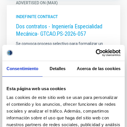
ADVERTISED ON (MAX)
INDEFINITE CONTRACT
Dos contratos - Ingeniería Especialidad
SORT BY
ORDER
Mecánica- GTCAO.PS-2026-057
Se convoca proceso selectivo para formalizar un
contrato laboral de duración indefinida (Artículo 23bis
de la Ley 14/2011, de 1 de junio, de la Ciencia, la
Tecnología y la Innovación), fuera de convenio, por el
sistema general de acceso libre y que tendrá, entre
Consentimiento
Detalles
Acerca de las cookies
otras, las siguientes funciones: Dentro del equipo de
mecánica del proyecto sistema
Esta página web usa cookies
Advertised on
07/17/2026
Application deadline
08/07/2026
Las cookies de este sitio web se usan para personalizar
el contenido y los anuncios, ofrecer funciones de redes
Open
sociales y analizar el tráfico. Además, compartimos
información sobre el uso que haga del sitio web con
nuestros partners de redes sociales, publicidad y análisis