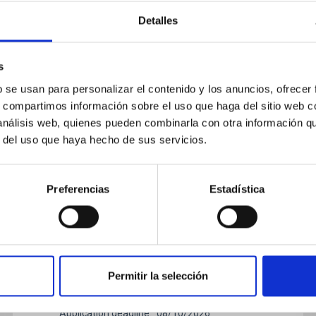
Detalles
PERMANENT (OPEN TO PUBLIC)
s
Un contrato - Técnico/a de Taller -
b se usan para personalizar el contenido y los anuncios, ofrecer
Especialidad Mecánica- Fijo
s, compartimos información sobre el uso que haga del sitio web 
Laboral - PS-2026-032
 análisis web, quienes pueden combinarla con otra información q
r del uso que haya hecho de sus servicios.
Se convoca proceso selectivo para el ingreso,
como personal laboral fijo, de un puesto de
trabajo con la categoría profesional de
Preferencias
Estadística
Técnico/a de Taller, acogido al Convenio y que
tendrá, entre otras, las siguientes funciones:
SED ON (MAX)
SORT BY
Realización de trabajos de fabricación
mecánica, ajuste y montaje de piezas y
conjuntos, empleando máquinas herramienta
Permitir la selección
Advertised on
07/13/2026
Application deadline
08/10/2026