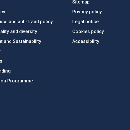
Sitemap
ncy
Privacy policy
ics and anti-fraud policy
Legal notice
lity and diversity
Cookies policy
 and Sustainability
Accessibility
C
ts
nding
hoa Programme
s