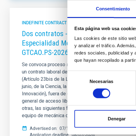
Consentimiento
CONTRACTUAL MODALITY
- Any -
INDEFINITE CONTRACT
Esta página web usa cookie
Dos contratos - Ingeniería
Las cookies de este sitio we
JOB DURATION
Especialidad Mecánica-
y analizar el tráfico. Ademá
GTCAO.PS-2026-057
redes sociales, publicidad y
que hayan recopilado a parti
Se convoca proceso selectivo para formalizar
PROFESSIONAL CATEGORY
un contrato laboral de duración indefinida
Selección
(Artículo 23bis de la Ley 14/2011, de 1 de
- Any -
Necesarias
de
junio, de la Ciencia, la Tecnología y la
consentimiento
Innovación), fuera de convenio, por el sistema
ADVERTISED ON (MIN)
ADVERTI
general de acceso libre y que tendrá, entre
otras, las siguientes funciones: Dentro del
equipo de mecánica del proyecto sistema
Denegar
Advertised on
07/17/2026
Application deadline
08/07/2026