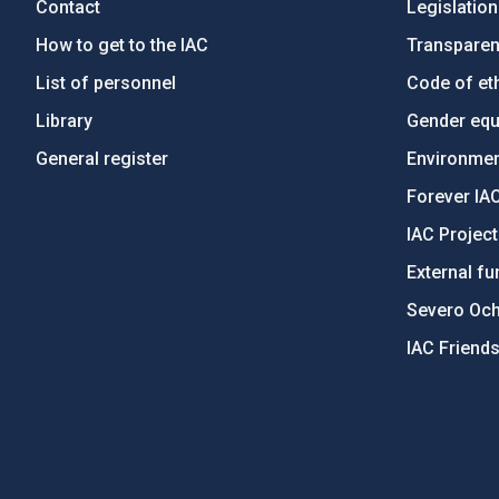
Contact
Legislation
How to get to the IAC
Transpare
List of personnel
Code of eth
Library
Gender equa
General register
Environment
Forever IA
IAC Projec
External fu
Severo Oc
IAC Friend
PostFooter > Newsletter link