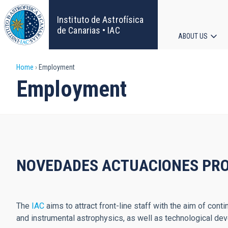
Skip
to
Instituto de Astrofísica
main
de Canarias • IAC
ABOUT US
content
Main
Breadcrumb
Home
Employment
navigat
Employment
NOVEDADES ACTUACIONES PRO
The
IAC
aims to attract front-line staff with the aim of cont
and instrumental astrophysics, as well as technological de