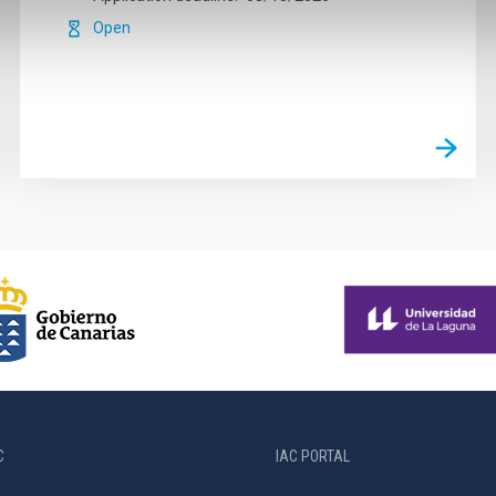
Open
C
IAC PORTAL