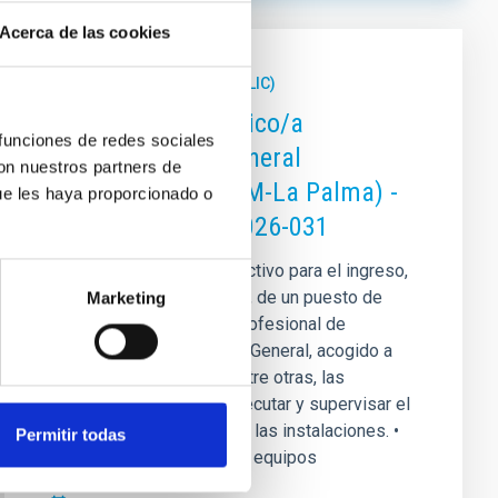
Acerca de las cookies
PERMANENT (OPEN TO PUBLIC)
Un contrato - Técnico/a
 funciones de redes sociales
Mantenimiento General
con nuestros partners de
Observatorios (ORM-La Palma) -
ue les haya proporcionado o
Fijo Laboral -PS-2026-031
Se convoca proceso selectivo para el ingreso,
como personal laboral fijo, de un puesto de
Marketing
trabajo con la categoría profesional de
Técnico/a Mantenimiento General, acogido a
ORDER
Convenio y que tendrá, entre otras, las
siguientes funciones: • Ejecutar y supervisar el
mantenimiento general de las instalaciones. •
Permitir todas
Responsabilizarse de los equipos