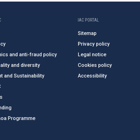
C
IAC PORTAL
Sitemap
ncy
Privacy policy
ics and anti-fraud policy
Legal notice
lity and diversity
Cookies policy
 and Sustainability
Accessibility
C
ts
nding
hoa Programme
s