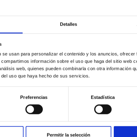
Detalles
obre el experimento en colaboración entre el 
Sur.
s
tir que los experimentos de campo LGS-AO sean realizados en el
b se usan para personalizar el contenido y los anuncios, ofrecer
s, compartimos información sobre el uso que haga del sitio web 
 análisis web, quienes pueden combinarla con otra información q
r del uso que haya hecho de sus servicios.
Preferencias
Estadística
tre el IAC, Fundación CajaCanarias y Fundaci
Permitir la selección