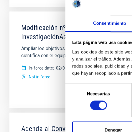
Consentimiento
Modificación nº 1 a la Carta Acuerdo s
InvestigaciónAstronómica Hemisferio 
Esta página web usa cookie
Ampliar los objetivos de la colaboración para permi
Las cookies de este sitio we
científica con el equipo de sistemas de
y analizar el tráfico. Ademá
redes sociales, publicidad y
In-force date
02/01/2017
-
12/31/2020
que hayan recopilado a parti
Not in force
Selección
Necesarias
de
consentimiento
Adenda al Convenio de colaboración en
Denegar