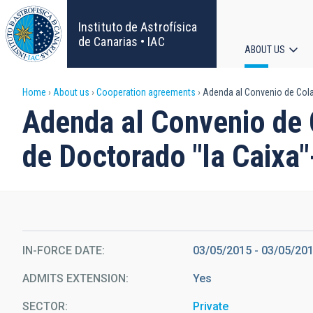
Skip
to
Instituto de Astrofísica
main
de Canarias • IAC
ABOUT US
content
Main
Breadcrumb
Home
About us
Cooperation agreements
Adenda al Convenio de Cola
navigat
Adenda al Convenio de 
de Doctorado "la Caixa
IN-FORCE DATE
03/05/2015
-
03/05/20
ADMITS EXTENSION
Yes
SECTOR
Private