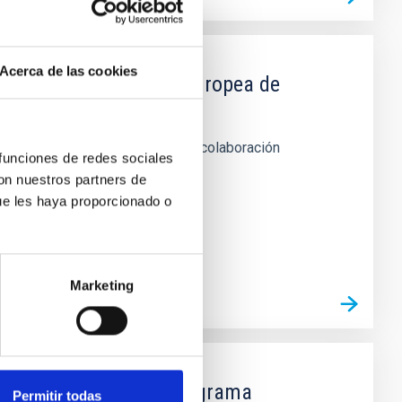
Acerca de las cookies
IAC y la Organización Europea de
 telescopio WHT de La Palma en colaboración
 funciones de redes sociales
con nuestros partners de
ue les haya proporcionado o
Marketing
ón La Caixa para el programa
Permitir todas