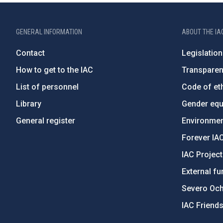
GENERAL INFORMATION
ABOUT THE IA
Contact
Legislation
How to get to the IAC
Transpare
List of personnel
Code of eth
Library
Gender equa
General register
Environment
Forever IA
IAC Projec
External fu
Severo Oc
IAC Friend