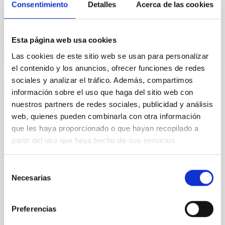
In-force date
02/01/2017
-
12/31/2020
Consentimiento
Detalles
Acerca de las cookies
Not in force
Esta página web usa cookies
Las cookies de este sitio web se usan para personalizar
el contenido y los anuncios, ofrecer funciones de redes
sociales y analizar el tráfico. Además, compartimos
información sobre el uso que haga del sitio web con
Adenda al Convenio de colaboración entre
nuestros partners de redes sociales, publicidad y análisis
el IAC, Fundación CajaCanarias y Fundación
web, quienes pueden combinarla con otra información
La Caixa para el programa internacional de
que les haya proporcionado o que hayan recopilado a
Becas de Doctorado
partir del uso que haya hecho de sus servicios.
El objeto es la adhesión de la Fundación CajaCanarias
al convenio de colaboración de fecha 23 de enero de
Selección
2013 con la finalidad de colaborar conjuntamente en
Necesarias
de
el desarrollo del “Programa Internacional
consentimiento
In-force date
07/29/2015
-
12/31/2016
Preferencias
Not in force