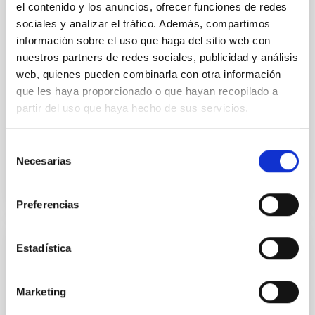
Nórdico en el Observatorio del Roque de
el contenido y los anuncios, ofrecer funciones de redes
los Muchachos en La Palma
sociales y analizar el tráfico. Además, compartimos
información sobre el uso que haga del sitio web con
El objeto del Convenio es la operación del NOT en el
nuestros partners de redes sociales, publicidad y análisis
ORM, La Palma, en los términos y condiciones que se
web, quienes pueden combinarla con otra información
establecen en el Artículo 3 del Protocolo del Tratado
que les haya proporcionado o que hayan recopilado a
Internacional y las que se contemplan en
partir del uso que haya hecho de sus servicios.
In-force date
06/18/2020
-
05/16/2032
In force
Selección
Necesarias
de
consentimiento
Preferencias
Estadística
Convenio entre el Leibniz-Institut für
Sonnenphysik y el Instituto de Astrofísica
de Canarias del Reino de España para la
Marketing
operación de los telescopios solares