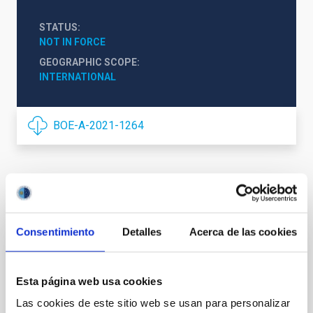
STATUS
NOT IN FORCE
GEOGRAPHIC SCOPE
INTERNATIONAL
BOE-A-2021-1264
It may interest you
Consentimiento
Detalles
Acerca de las cookies
Convenio entre University of Turku, Finland,
y el Instituto de Astrofísica de Canarias
Esta página web usa cookies
para la operación del Telescopio Óptico
Las cookies de este sitio web se usan para personalizar