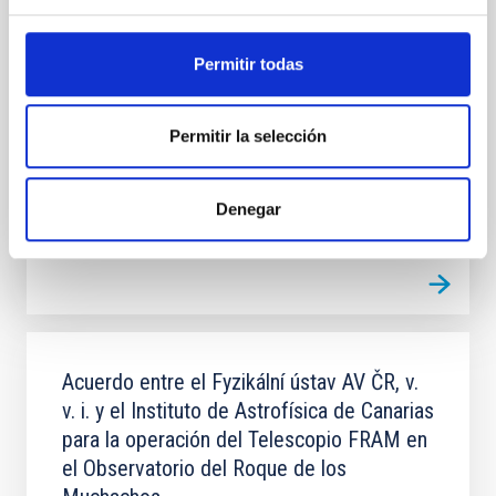
alemanes en el observatorio del Teide
El objeto del convenio es la operación de las
Permitir todas
instalaciones solares alemanas erigidas en el OT,
Tenerife, en los términos y condiciones que se
establecen en el artículo 3 del Protocolo del Tratado
Permitir la selección
In-force date
07/05/2023
-
05/26/2032
In force
Denegar
Acuerdo entre el Fyzikální ústav AV ČR, v.
v. i. y el Instituto de Astrofísica de Canarias
para la operación del Telescopio FRAM en
el Observatorio del Roque de los