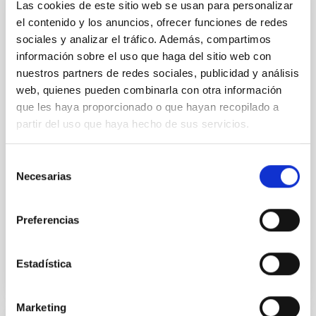
Las cookies de este sitio web se usan para personalizar
Convenio de colaboración entre el IAC y
el contenido y los anuncios, ofrecer funciones de redes
CALSEC para la implementación de
sociales y analizar el tráfico. Además, compartimos
iniciativas específicas en campos de
información sobre el uso que haga del sitio web con
investigación, tecnología e innovación en
nuestros partners de redes sociales, publicidad y análisis
el sector de spectroscopía de Rayos
web, quienes pueden combinarla con otra información
que les haya proporcionado o que hayan recopilado a
Gamma y sus aplicaciones
partir del uso que haya hecho de sus servicios.
Establecer un marco de cooperación para la firma de
convenios específicos que faciliten la realización de
Selección
proyectos conjuntos en investigación, desarrollo e
Necesarias
innovación, especialmente en el campo de la
de
consentimiento
In-force date
06/23/2015
-
06/23/2025
Preferencias
Not in force
Estadística
Marketing