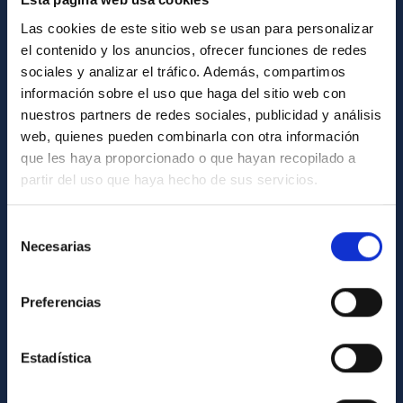
How to get to the IAC
Las cookies de este sitio web se usan para personalizar
List of personnel
el contenido y los anuncios, ofrecer funciones de redes
sociales y analizar el tráfico. Además, compartimos
Library
información sobre el uso que haga del sitio web con
General register
nuestros partners de redes sociales, publicidad y análisis
web, quienes pueden combinarla con otra información
ABOUT THE IAC
que les haya proporcionado o que hayan recopilado a
partir del uso que haya hecho de sus servicios.
Legislation
Transparency
Selección
Necesarias
de
Code of ethics and anti-fraud policy
consentimiento
Gender equality and diversity
Preferencias
Environment and Sustainability
Forever IAC
Estadística
IAC Projects