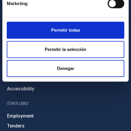
External funding
Marketing
Severo Ochoa Programme
IAC Friends
Permitir todas
IAC PORTAL
Sitemap
Permitir la selección
Privacy policy
Denegar
Legal notice
Cookies policy
Accessibility
OTHER LINKS
Employment
Tenders