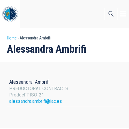
Skip
to
main
content
Breadcrumb
Home
Alessandra Ambrifi
Alessandra Ambrifi
Alessandra
Ambrifi
PREDOCTORAL CONTRACTS
PredocFPISO-21
alessandra.ambrifi@iac.es