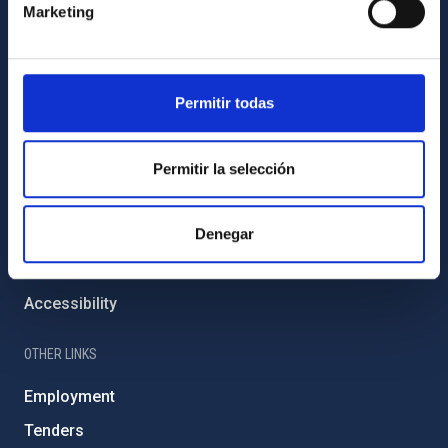
External funding
Marketing
Severo Ochoa Programme
IAC Friends
Permitir todas
IAC PORTAL
Sitemap
Permitir la selección
Privacy policy
Denegar
Legal notice
Cookies policy
Accessibility
OTHER LINKS
Employment
Tenders