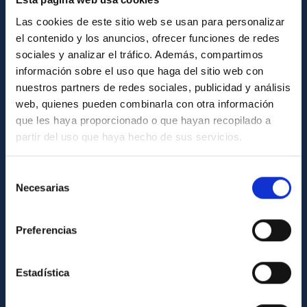
How to get to the IAC
Las cookies de este sitio web se usan para personalizar
List of personnel
el contenido y los anuncios, ofrecer funciones de redes
sociales y analizar el tráfico. Además, compartimos
Library
información sobre el uso que haga del sitio web con
General register
nuestros partners de redes sociales, publicidad y análisis
web, quienes pueden combinarla con otra información
ABOUT THE IAC
que les haya proporcionado o que hayan recopilado a
partir del uso que haya hecho de sus servicios.
Legislation
Transparency
Selección
Necesarias
de
Code of ethics and anti-fraud policy
consentimiento
Gender equality and diversity
Preferencias
Environment and Sustainability
Forever IAC
Estadística
IAC Projects