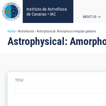
Skip
to
Instituto de Astrofísica
main
de Canarias • IAC
ABOUT US
content
Main
Breadcrumb
Home
Astrofisicas
Astrophysical: Amorphous irregular galaxies
navigat
Astrophysical: Amorpho
TITLE