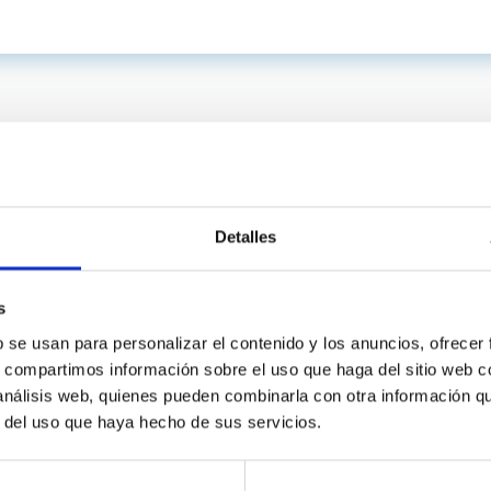
Detalles
s
b se usan para personalizar el contenido y los anuncios, ofrecer
s, compartimos información sobre el uso que haga del sitio web 
C
IAC PORTAL
 análisis web, quienes pueden combinarla con otra información q
Sitemap
r del uso que haya hecho de sus servicios.
ncy
Privacy policy