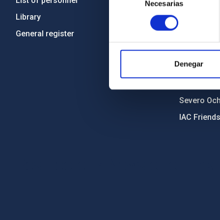
List of personnel
Code of eth
Necesarias
de
consentimiento
Library
Gender equa
General register
Environment
Forever IA
Denegar
IAC Projec
External fu
Severo Oc
IAC Friend
PostFooter > Newsletter link