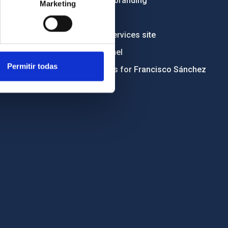
Institutional branding
Marketing
RSS
Electronic services site
Ethics channel
Permitir todas
Condolences for Francisco Sánchez