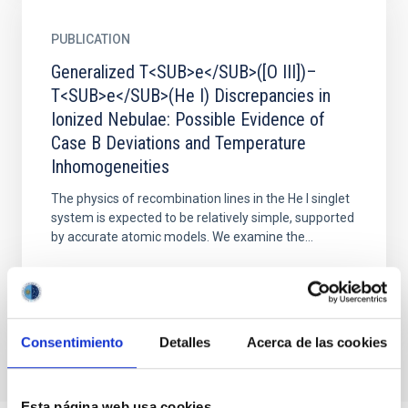
PUBLICATION
Generalized T<SUB>e</SUB>([O III])–
T<SUB>e</SUB>(He I) Discrepancies in
Ionized Nebulae: Possible Evidence of
Case B Deviations and Temperature
Inhomogeneities
The physics of recombination lines in the He I singlet
system is expected to be relatively simple, supported
by accurate atomic models. We examine the...
Consentimiento
Detalles
Acerca de las cookies
Esta página web usa cookies