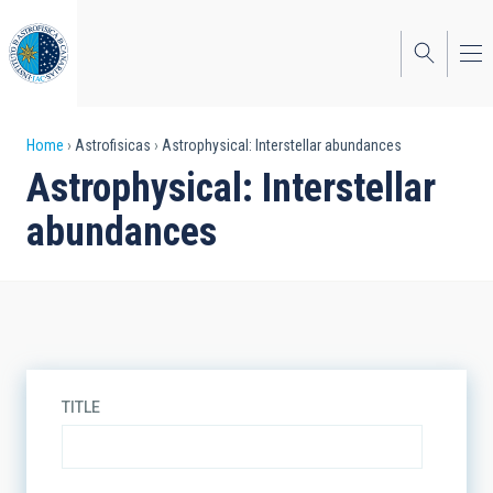
Skip
to
main
content
Breadcrumb
Home
Astrofisicas
Astrophysical: Interstellar abundances
Astrophysical: Interstellar
abundances
TITLE