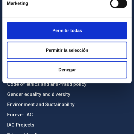
Marketing
How to get to the IAC
List of personnel
Library
Permitir todas
General register
Permitir la selección
ABOUT THE IAC
Legislation
Denegar
Transparency
Code of ethics and anti-fraud policy
Gender equality and diversity
Environment and Sustainability
Forever IAC
IAC Projects