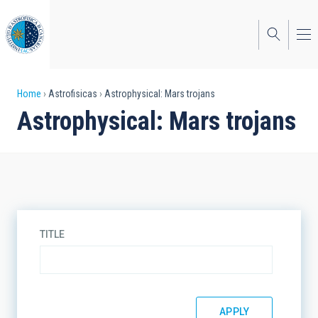
Skip
to
main
content
Breadcrumb
Home
Astrofisicas
Astrophysical: Mars trojans
Astrophysical: Mars trojans
TITLE