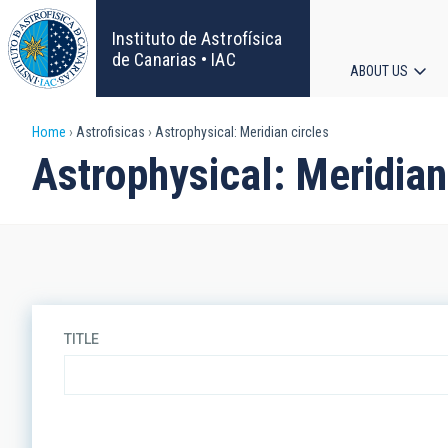
Skip
to
Instituto de Astrofísica
main
de Canarias • IAC
ABOUT US
content
Main
Breadcrumb
Home
Astrofisicas
Astrophysical: Meridian circles
navigat
Astrophysical: Meridian
TITLE