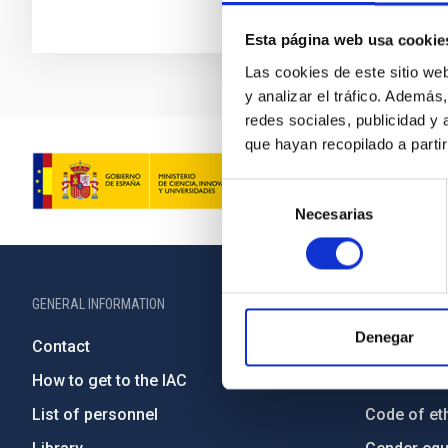
Esta página web usa cookie
Las cookies de este sitio we
y analizar el tráfico. Ademá
redes sociales, publicidad y
que hayan recopilado a parti
Selección
Necesarias
de
consentimiento
GENERAL INFORMATION
ABOUT THE IA
Denegar
Contact
Legislation
How to get to the IAC
Transpare
List of personnel
Code of eth