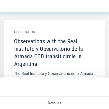
PUBLICATION
Observations with the Real
Instituto y Observatorio de la
Armada CCD transit circle in
Argentina
The Real Instituto y Observatorio de la Armada
(ROA) meridian circle was moved to the
Estación de Altura Carlos Ulrrico Cesco in the
República Argentina in 1996...
Detalles