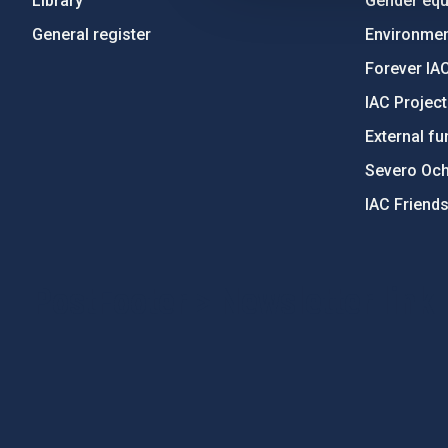
Library
Gender equa
General register
Environment
Forever IA
IAC Projec
External fu
Severo Oc
IAC Friend
PostFooter > Newsletter link