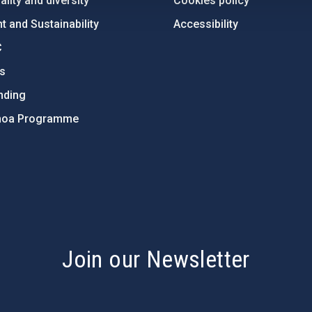
lity and diversity
Cookies policy
 and Sustainability
Accessibility
C
ts
nding
hoa Programme
s
Join our Newsletter