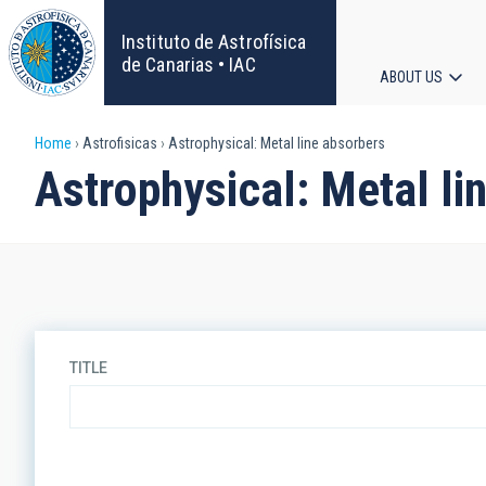
Skip
to
Instituto de Astrofísica
main
de Canarias • IAC
ABOUT US
content
Main
Breadcrumb
Home
Astrofisicas
Astrophysical: Metal line absorbers
navigat
Astrophysical: Metal li
TITLE