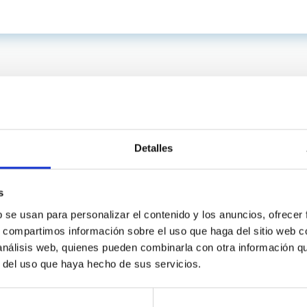
Detalles
s
b se usan para personalizar el contenido y los anuncios, ofrecer
s, compartimos información sobre el uso que haga del sitio web 
C
IAC PORTAL
 análisis web, quienes pueden combinarla con otra información q
Sitemap
r del uso que haya hecho de sus servicios.
ncy
Privacy policy