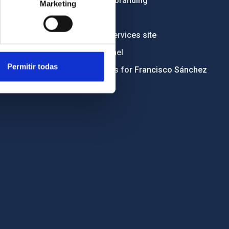
Institutional branding
Marketing
RSS
Electronic services site
Ethics channel
Permitir todas
Condolences for Francisco Sánchez