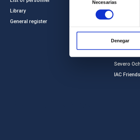
List of personnel
Code of eth
Necesarias
de
consentimiento
Library
Gender equa
General register
Environment
Forever IA
Denegar
IAC Projec
External fu
Severo Oc
IAC Friend
PostFooter > Newsletter link