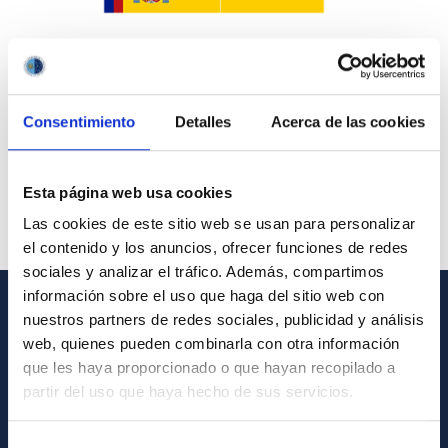
Consentimiento
Detalles
Acerca de las cookies
Esta página web usa cookies
Las cookies de este sitio web se usan para personalizar
el contenido y los anuncios, ofrecer funciones de redes
sociales y analizar el tráfico. Además, compartimos
información sobre el uso que haga del sitio web con
nuestros partners de redes sociales, publicidad y análisis
GENERAL INFORMATION
web, quienes pueden combinarla con otra información
que les haya proporcionado o que hayan recopilado a
Contact
partir del uso que haya hecho de sus servicios.
How to get to the IAC
List of personnel
Selección