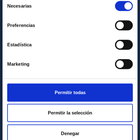
Necesarias
de
Library
consentimiento
General register
Preferencias
ABOUT THE IAC
Estadística
Legislation
Transparency
Marketing
Code of ethics and anti-fraud policy
Gender equality and diversity
Environment and Sustainability
Permitir todas
Forever IAC
IAC Projects
Permitir la selección
External funding
Severo Ochoa Programme
Denegar