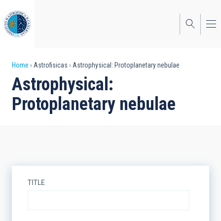
Skip
to
main
content
Breadcrumb
Home
Astrofisicas
Astrophysical: Protoplanetary nebulae
Astrophysical:
Protoplanetary nebulae
TITLE