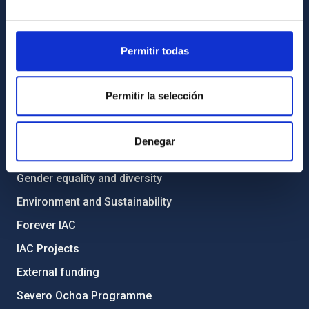
Library
General register
Permitir todas
ABOUT THE IAC
Permitir la selección
Legislation
Transparency
Denegar
Code of ethics and anti-fraud policy
Gender equality and diversity
Environment and Sustainability
Forever IAC
IAC Projects
External funding
Severo Ochoa Programme