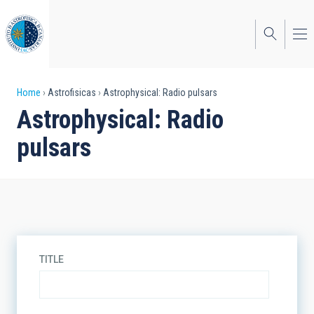
Skip
to
main
content
Breadcrumb
Home
Astrofisicas
Astrophysical: Radio pulsars
Astrophysical: Radio
pulsars
TITLE