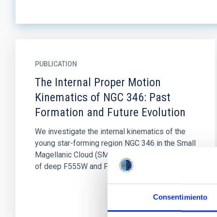
PUBLICATION
The Internal Proper Motion
Kinematics of NGC 346: Past
Formation and Future Evolution
We investigate the internal kinematics of the
young star-forming region NGC 346 in the Small
Magellanic Cloud (SMC). We used two epochs
of deep F555W and F814W...
Consentimiento