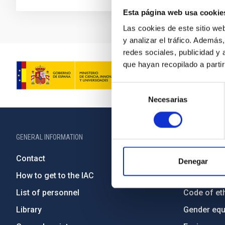
Esta página web usa cookie
Las cookies de este sitio we
y analizar el tráfico. Ademá
redes sociales, publicidad y
que hayan recopilado a parti
Selección
Necesarias
de
consentimiento
GENERAL INFORMATION
ABOUT THE IA
Contact
Legislation
Denegar
How to get to the IAC
Transpare
List of personnel
Code of eth
Library
Gender equa