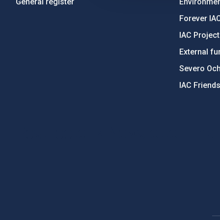
General register
Environment
Forever IA
IAC Projec
External fu
Severo Oc
IAC Friend
PostFooter > Newsletter link