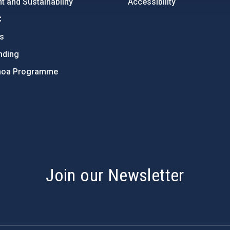
 and Sustainability
Accessibility
C
ts
nding
hoa Programme
s
Join our Newsletter