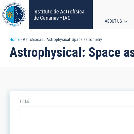
Skip
to
Instituto de Astrofísica
main
de Canarias • IAC
ABOUT US
content
Main
Breadcrumb
Home
Astrofisicas
Astrophysical: Space astrometry
navigat
Astrophysical: Space a
TITLE