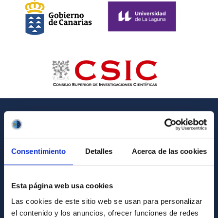
GENERAL INFORMATION
Contact
Consentimiento
Detalles
Acerca de las cookies
How to get to the IAC
List of personnel
Esta página web usa cookies
Library
Las cookies de este sitio web se usan para personalizar
el contenido y los anuncios, ofrecer funciones de redes
General register