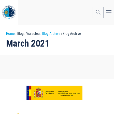
Skip
to
main
content
Breadcrumb
Home
Blog
Vialactea
Blog Archive
Blog Archive
March 2021