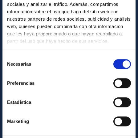
sociales y analizar el tráfico. Además, compartimos
información sobre el uso que haga del sitio web con
ABOUT THE IAC
nuestros partners de redes sociales, publicidad y análisis
Legislation
web, quienes pueden combinarla con otra información
que les haya proporcionado o que hayan recopilado a
Transparency
partir del uso que haya hecho de sus servicios.
Code of ethics and anti-fraud policy
Gender equality and diversity
Selección
Necesarias
de
Environment and Sustainability
consentimiento
Forever IAC
Preferencias
IAC Projects
External funding
Estadística
Severo Ochoa Programme
IAC Friends
Marketing
IAC PORTAL