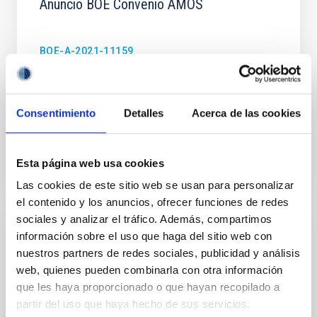
Anuncio BOE Convenio AMOS
BOE-A-2021-11159
DOCUMENT
Consentimiento
Detalles
Acerca de las cookies
AUDIT REPORT
Esta página web usa cookies
CSCR_03_20B_AUDIT_2020.PDF
Las cookies de este sitio web se usan para personalizar
el contenido y los anuncios, ofrecer funciones de redes
sociales y analizar el tráfico. Además, compartimos
información sobre el uso que haga del sitio web con
DOCUMENT
nuestros partners de redes sociales, publicidad y análisis
Bases Sorteo Visita OT
web, quienes pueden combinarla con otra información
que les haya proporcionado o que hayan recopilado a
Bases Sorteo Visita OT
partir del uso que haya hecho de sus servicios.