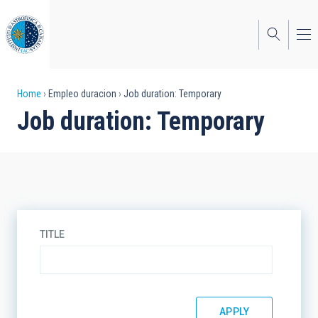
Skip
to
main
content
Breadcrumb
Home
Empleo duracion
Job duration: Temporary
Job duration: Temporary
TITLE