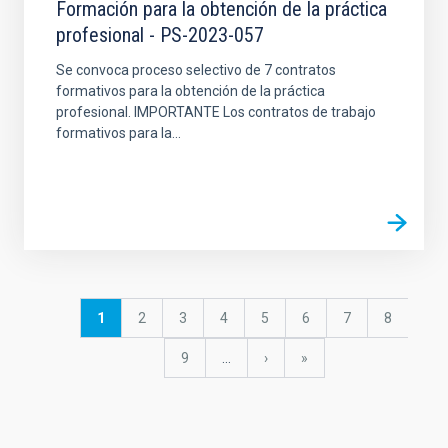
Formación para la obtención de la práctica
profesional - PS-2023-057
Se convoca proceso selectivo de 7 contratos
formativos para la obtención de la práctica
profesional. IMPORTANTE Los contratos de trabajo
formativos para la...
Pagination
Current
1
Page
2
Page
3
Page
4
Page
5
Page
6
Page
7
Page
8
page
Page
9
…
Next
›
last
»
page
page