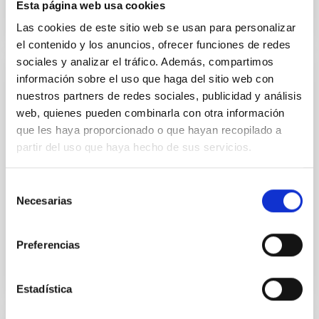
Esta página web usa cookies
Las cookies de este sitio web se usan para personalizar
el contenido y los anuncios, ofrecer funciones de redes
sociales y analizar el tráfico. Además, compartimos
información sobre el uso que haga del sitio web con
JOB
nuestros partners de redes sociales, publicidad y análisis
5 Administrativos/as en prácticas-
web, quienes pueden combinarla con otra información
Formación para la obtención de la práctica
que les haya proporcionado o que hayan recopilado a
profesional-PS-2024-040
partir del uso que haya hecho de sus servicios.
Se convoca proceso selectivo de 5 contratos
Selección
formativos para la obtención de la práctica
Necesarias
profesional. IMPORTANTE Los contratos de trabajo
de
formativos para la...
consentimiento
Preferencias
Estadística