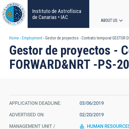
Skip
to
Instituto de Astrofísica
main
de Canarias • IAC
ABOUT US
content
Main
Breadcrumb
Home
Employment
Gestor de proyectos - Contrato temporal GESTO
navigat
Gestor de proyectos -
FORWARD&NRT -PS-20
APPLICATION DEADLINE
03/06/2019
ADVERTISED ON
02/20/2019
MANAGEMENT UNIT /
HUMAN RESOURCE