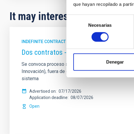
que hayan recopilado a parti
It may interest you
Selección
Necesarias
de
consentimiento
INDEFINITE CONTRACT
Dos contratos - Ingeniería Especiali
Denegar
Se convoca proceso selectivo para formalizar un contrat
Innovación), fuera de convenio, por el sistema genera
sistema
Advertised on
07/17/2026
Application deadline
08/07/2026
Open