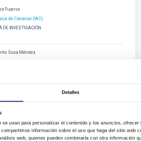
ez Fuarros
ísica de Canarias (IAC)
A DE INVESTIGACIÓN
nte
Sosa Méndez
ísica de Canarias (IAC)
Detalles
Rosenberg González
ísica de Canarias (IAC)
s
b se usan para personalizar el contenido y los anuncios, ofrecer
s, compartimos información sobre el uso que haga del sitio web 
 análisis web, quienes pueden combinarla con otra información q