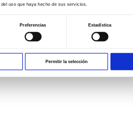
r del uso que haya hecho de sus servicios.
Preferencias
Estadística
dad Mecánica- GTCAO.PS-2026-057
Permitir la selección
o laboral de duración indefinida (Artículo 23bis de la Ley 14/201
l de acceso libre y que tendrá, entre otras, las siguientes funci