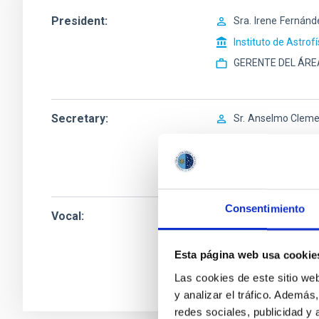
President
Sra.
Irene
Fernánd
Instituto de Astrof
GERENTE DEL ÁRE
Secretary
Sr.
Anselmo Cleme
Instituto de Astrof
Gerente OTAI
Consentimiento
Vocal
Sr.
Alfredo Rafael
Instituto de Astrof
Esta página web usa cookie
Ingeniero/a Senior
Las cookies de este sitio we
y analizar el tráfico. Ademá
redes sociales, publicidad y