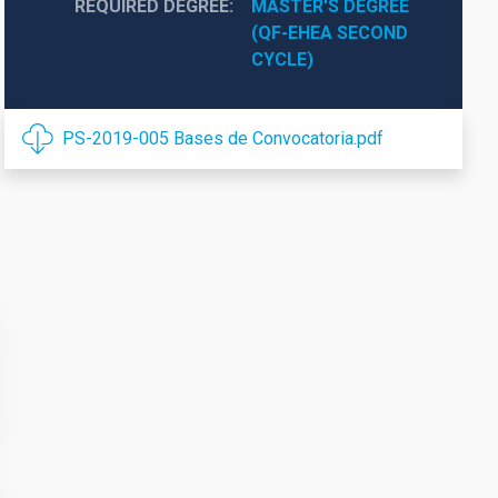
REQUIRED DEGREE
MASTER'S DEGREE 
(QF-EHEA SECOND 
CYCLE)
PS-2019-005 Bases de Convocatoria.pdf