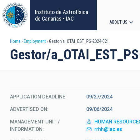
Skip
to
Instituto de Astrofísica
main
de Canarias • IAC
ABOUT US
content
Main
Breadcrumb
Home
Employment
Gestor/a_OTAI_EST_PS-2024-021
navigat
Gestor/a_OTAI_EST_PS
APPLICATION DEADLINE
09/27/2024
ADVERTISED ON
09/06/2024
MANAGEMENT UNIT /
HUMAN RESOURCE
INFORMATION
rrhh@iac.es