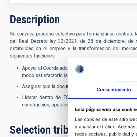
Description
Se convoca proceso selectivo para formalizar un contrato l
del Real Decreto-ley 32/2021, de 28 de diciembre, de me
estabilidad en el empleo y la transformación del mercado
siguientes funciones:
Apoyar al Coordinador del Proyecto EST durante la eje
modo satisfactorio la fase de implementación de EST
Asegurar que la documentación está actualizada usand
Consentimiento
Liderar dentro de EST las actividades relacionada
construcción, operación y desmantelamiento final de 
Esta página web usa cookie
Las cookies de este sitio we
Selection tribunal
y analizar el tráfico. Ademá
redes sociales, publicidad y