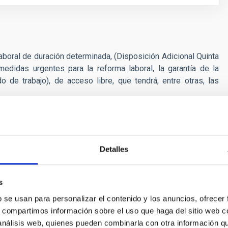
aboral de duración determinada, (Disposición Adicional Quinta
didas urgentes para la reforma laboral, la garantía de la
 de trabajo), de acceso libre, que tendrá, entre otras, las
cución del Plan de Trabajo previsto con objeto de alcanzar de
.
o un control de configuración adecuado.
Detalles
s con los posibles modelos financieros necesarios para la
EST.
s
b se usan para personalizar el contenido y los anuncios, ofrecer
s, compartimos información sobre el uso que haga del sitio web 
 análisis web, quienes pueden combinarla con otra información q