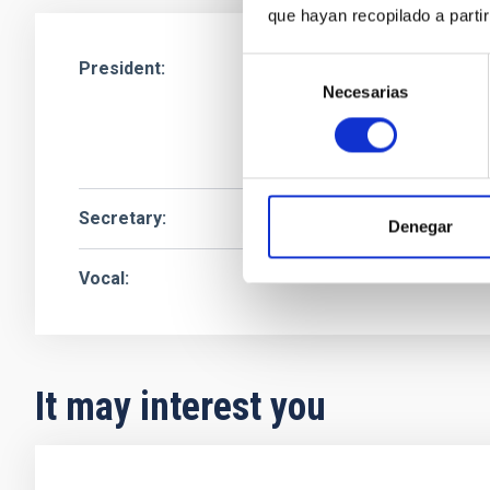
que hayan recopilado a parti
Selección
President
Sr.
Anselmo Cleme
Necesarias
de
Instituto de Astrof
consentimiento
Gerente OTAI
Secretary
Denegar
Vocal
It may interest you