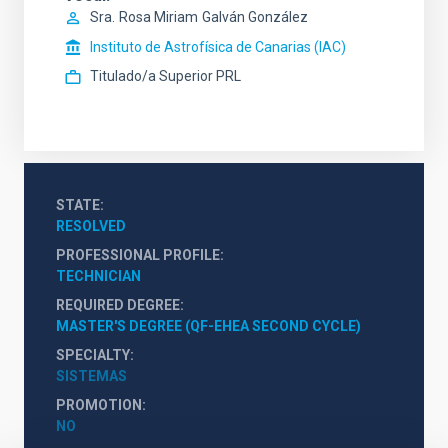
Sra.
Rosa Miriam
Galván González
Instituto de Astrofísica de Canarias (IAC)
Titulado/a Superior PRL
STATE
RESOLVED
PROFESSIONAL PROFILE
TECHNICIAN
REQUIRED DEGREE
MASTER'S DEGREE (QF-EHEA SECOND CYCLE)
SPECIALTY
SISTEMAS
PROMOTION
NO