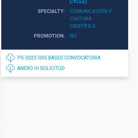
CYCLE)
SPECIALTY
COMUNICACIÓN Y
CULTURA
CIENTÍFICA
PROMOTION
NO
PS-2023-035 BASES CONVOCATORIA
ANEXO III SOLICITUD