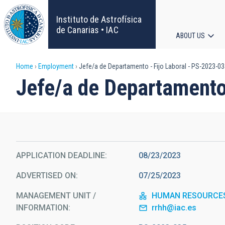
Skip
to
Instituto de Astrofísica
main
de Canarias • IAC
ABOUT US
content
Main
Breadcrumb
Home
Employment
Jefe/a de Departamento - Fijo Laboral - PS-2023-0
navigat
Jefe/a de Departamento
APPLICATION DEADLINE
08/23/2023
ADVERTISED ON
07/25/2023
MANAGEMENT UNIT /
HUMAN RESOURCE
INFORMATION
rrhh@iac.es